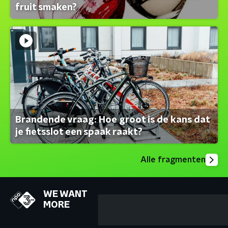
fruit smaken?
Brandende vraag: Hoe groot is de kans dat
je fietsslot een spaak raakt?
Alle fragmenten
WE WANT
MORE