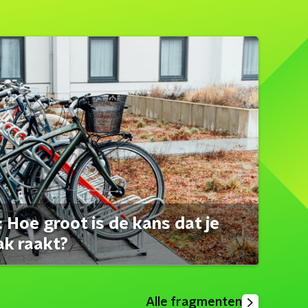
 Hoe groot is de kans dat je
ak raakt?
Alle fragmenten