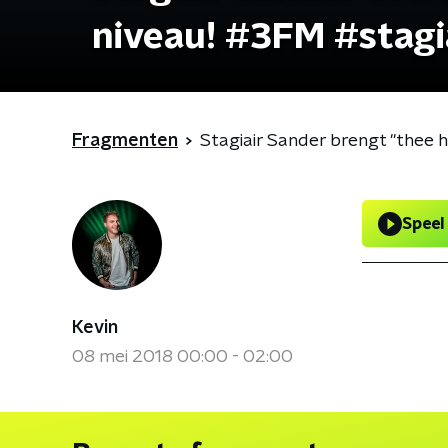
niveau! #3FM #stagi
Fragmenten
Stagiair Sander brengt ''thee 
Speel
Kevin
08 mei 2018 00:00 - 02:00