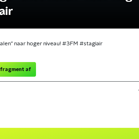
air
halen'' naar hoger niveau! #3FM #stagiair
 fragment af