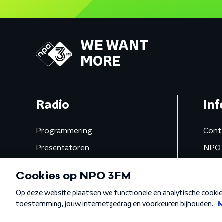
WE WANT
MORE
Radio
Inf
Programmering
Cont
Presentatoren
NPO 
Frequenties
App 
Gemist
Algemene voorwaarden
Privacybeleid