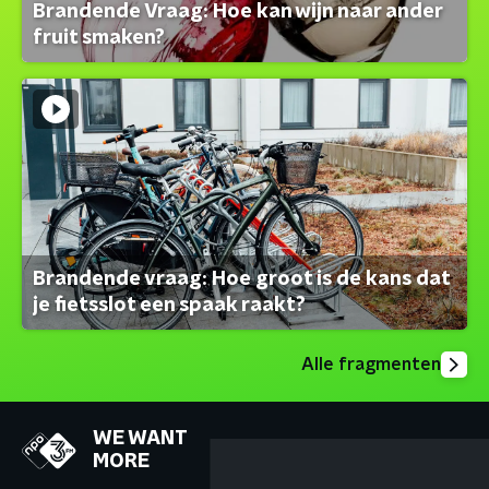
Brandende Vraag: Hoe kan wijn naar ander
fruit smaken?
Brandende vraag: Hoe groot is de kans dat
je fietsslot een spaak raakt?
Alle fragmenten
WE WANT
MORE