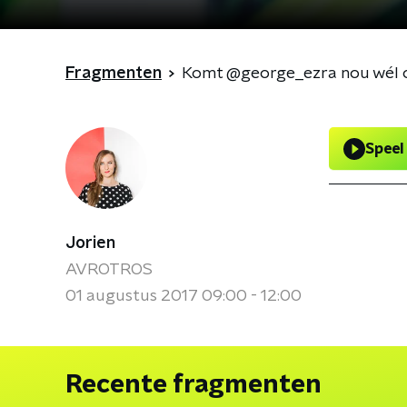
Fragmenten
Komt @george_ezra nou wél of
Speel
Jorien
AVROTROS
01 augustus 2017 09:00 - 12:00
Recente fragmenten