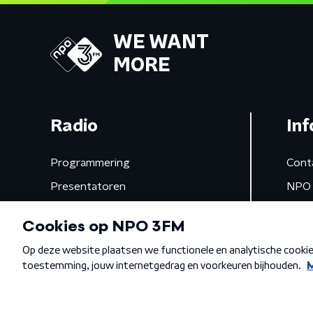
WE WANT
MORE
Radio
Inf
Programmering
Cont
Presentatoren
NPO 
Frequenties
App 
Gemist
Algemene voorwaarden
Privacybeleid