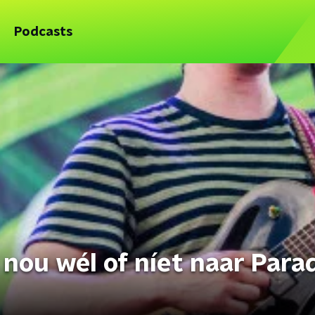
Podcasts
ou wél of níet naar Para