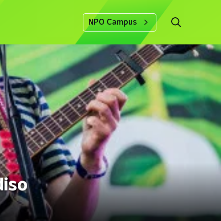
NPO Campus
diso