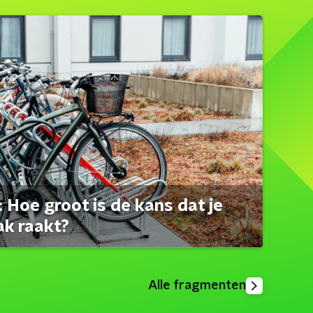
 Hoe groot is de kans dat je
ak raakt?
Alle fragmenten