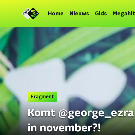
Home
Nieuws
Gids
Megahit
Fragment
Komt @george_ezra n
in november?!