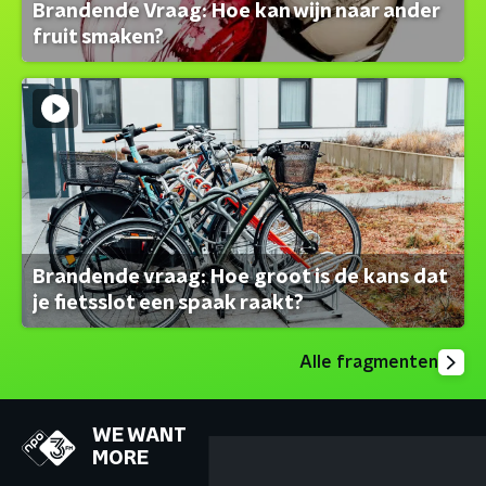
Brandende Vraag: Hoe kan wijn naar ander
fruit smaken?
Brandende vraag: Hoe groot is de kans dat
je fietsslot een spaak raakt?
Alle fragmenten
WE WANT
MORE