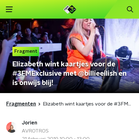
Fragment
Elizabeth wint kaartjes voor de
#3FMExclusive met @billieeilish en
is onwijs blij!
Fragmenten
Elizabeth wint kaartjes voor de #3FMExclusive met @billieeilish en is onwijs blij!
Jorien
AVROTROS