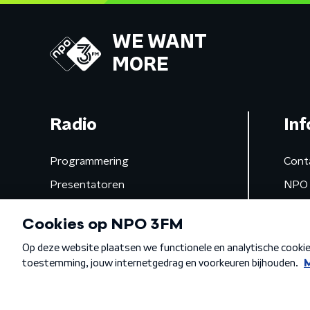
WE WANT
MORE
Radio
Inf
Programmering
Cont
Presentatoren
NPO 
Frequenties
App 
Gemist
Algemene voorwaarden
Privacybeleid