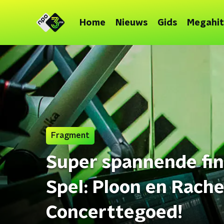
Home
Nieuws
Gids
Megahit
Fragment
Super spannende fi
Spel: Ploon en Rache
Concerttegoed!