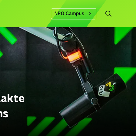
NPO Campus
aakte
ns