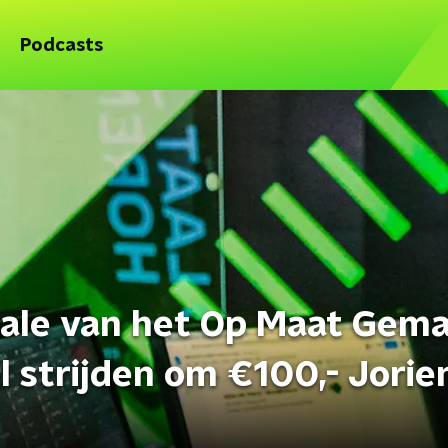
Podcasts
nale van het Op Maat Gem
l strijden om €100,- Jorie