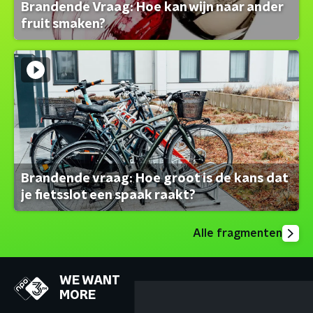
Brandende Vraag: Hoe kan wijn naar ander
fruit smaken?
Brandende vraag: Hoe groot is de kans dat
je fietsslot een spaak raakt?
Alle fragmenten
WE WANT
MORE