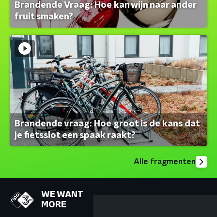
Brandende Vraag: Hoe kan wijn naar ander
fruit smaken?
Brandende vraag: Hoe groot is de kans dat
je fietsslot een spaak raakt?
Alle fragmenten
WE WANT
MORE