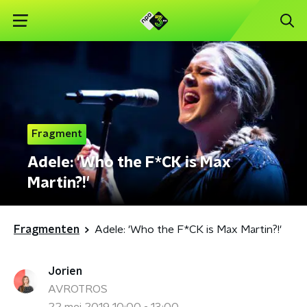
Fragment
Adele: 'Who the F*CK is Max
Martin?!'
Fragmenten
Adele: 'Who the F*CK is Max Martin?!'
Jorien
AVROTROS