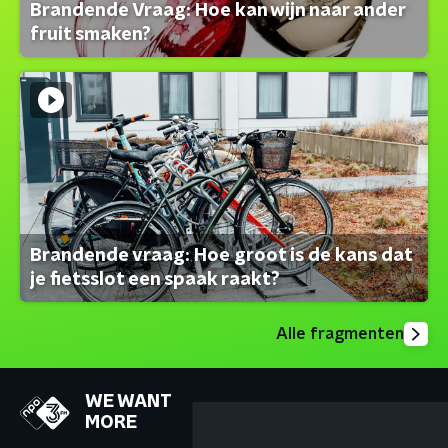
Brandende Vraag: Hoe kan wijn naar ander
fruit smaken?
Brandende vraag: Hoe groot is de kans dat
je fietsslot een spaak raakt?
Alle fragmenten
WE WANT
MORE