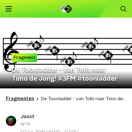
Fragment
De Toonladder - van Tolls naar
Timo de Jong! #3FM #toonladder
Fragmenten
De Toonladder - van Tolls naar Timo de Jong! #3FM #toonladder
Joost
NTR