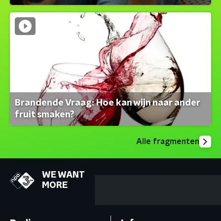
Brandende Vraag: Hoe kan wijn naar ander
fruit smaken?
Alle fragmenten
WE WANT
MORE