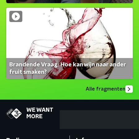
Brandende Vraag: Hoe kan wijn naar ander
fruit smaken?
Alle fragmenten
WE WANT
MORE