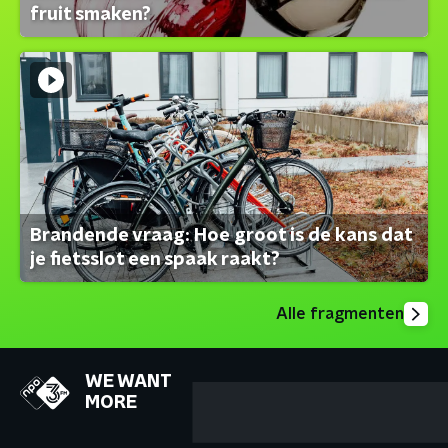
fruit smaken?
Brandende vraag: Hoe groot is de kans dat
je fietsslot een spaak raakt?
Alle fragmenten
WE WANT
MORE