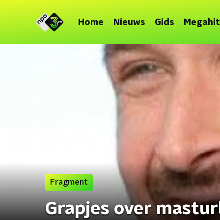
Home
Nieuws
Gids
Megahit
Fragment
Grapjes over mastur