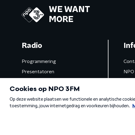
WE WANT
MORE
Radio
Inf
Programmering
Cont
Presentatoren
NPO 
Frequenties
App 
Gemist
Algemene voorwaarden
Privacybeleid