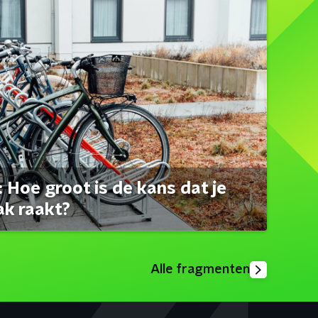
 Hoe groot is de kans dat je
ak raakt?
Alle fragmenten