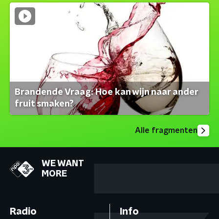
Brandende Vraag: Hoe kan wijn naar ander
fruit smaken?
Alle fragmenten
WE WANT
MORE
Radio
Info