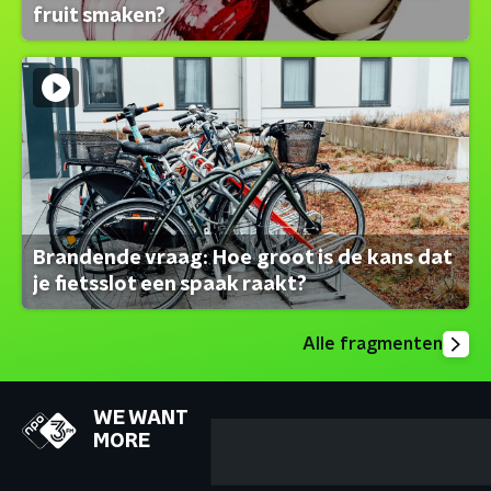
fruit smaken?
Brandende vraag: Hoe groot is de kans dat
je fietsslot een spaak raakt?
Alle fragmenten
WE WANT
MORE