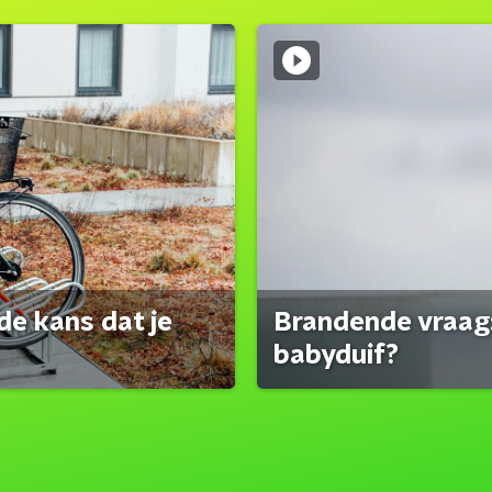
de kans dat je
Brandende vraag:
babyduif?