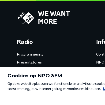
WE WANT
MORE
Radio
Inf
Programmering
Cont
Presentatoren
NPO 
Frequenties
App 
Gemist
Algemene voorwaarden
Privacybeleid