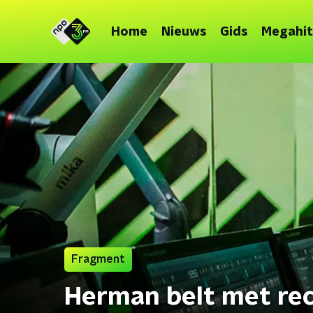
Home
Nieuws
Gids
Megahit
Fragment
Herman belt met re