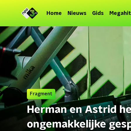
Home
Nieuws
Gids
Megahit
Fragment
Herman en Astrid h
ongemakkelijke gesp