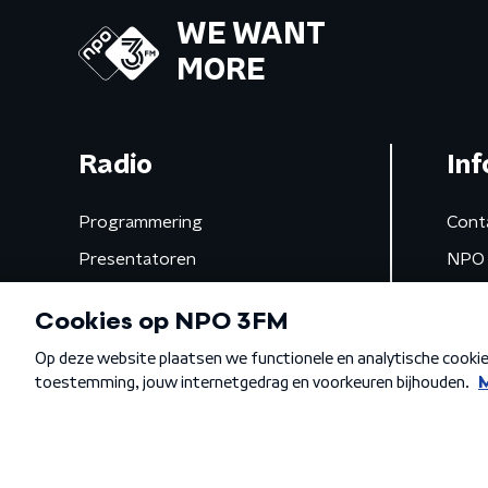
WE WANT
MORE
Radio
Inf
Programmering
Cont
Presentatoren
NPO 
Frequenties
App 
Gemist
Algemene voorwaarden
Privacybeleid