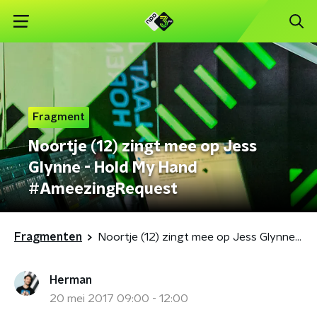
Fragment
Noortje (12) zingt mee op Jess
Glynne - Hold My Hand
#AmeezingRequest
Fragmenten
Noortje (12) zingt mee op Jess Glynne - Hold My Hand #AmeezingRequest
Herman
20 mei 2017 09:00 - 12:00