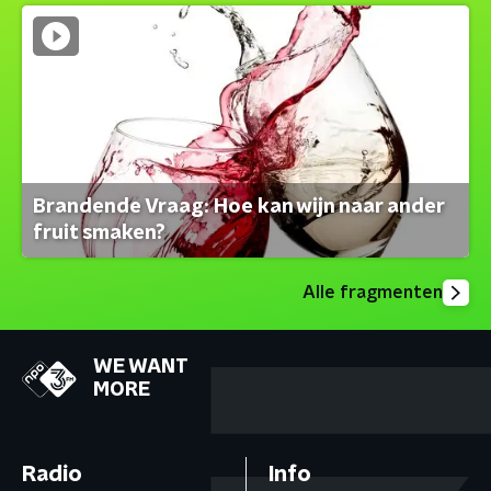
Brandende Vraag: Hoe kan wijn naar ander
fruit smaken?
Alle fragmenten
WE WANT
MORE
Radio
Info