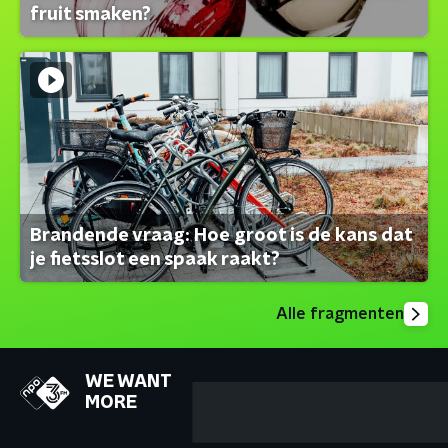
fruit smaken?
Brandende vraag: Hoe groot is de kans dat
je fietsslot een spaak raakt?
Alle fragmenten
WE WANT
MORE