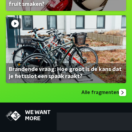
fruit smaken?
Brandende vraag: Hoe groot is de kans dat
je fietsslot een spaak raakt?
Alle fragmenten
WE WANT
MORE