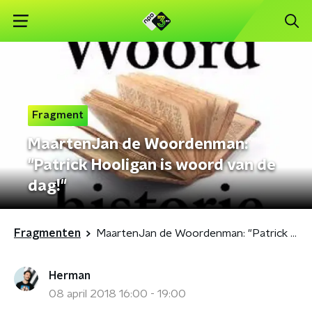
Fragment
MaartenJan de Woordenman:
"Patrick Hooligan is woord van de
dag!"
Fragmenten
MaartenJan de Woordenman: "Patrick Hooligan is woord van de dag!"
Herman
08 april 2018 16:00 - 19:00