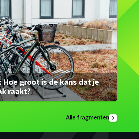
 Hoe groot is de kans dat je
ak raakt?
Alle fragmenten