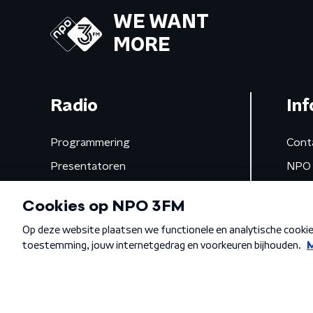
WE WANT
MORE
Radio
Inf
Programmering
Cont
Presentatoren
NPO 
Frequenties
App 
Gemist
Algemene voorwaarden
Privacybeleid