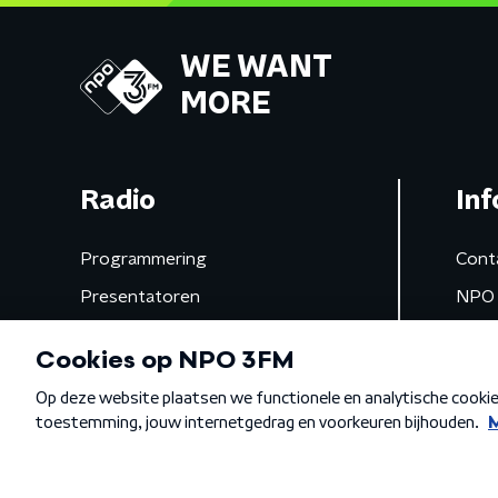
WE WANT
MORE
Radio
Inf
Programmering
Cont
Presentatoren
NPO 
Frequenties
App 
Gemist
Algemene voorwaarden
Privacybeleid