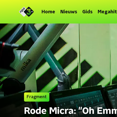
Home
Nieuws
Gids
Megahit
Fragment
Rode Micra: "Oh Em