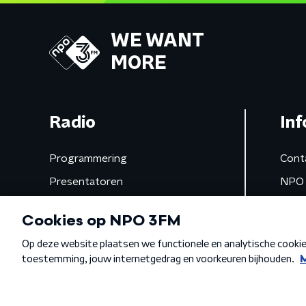
WE WANT
MORE
Radio
Inf
Programmering
Cont
Presentatoren
NPO 
Frequenties
App 
Gemist
Algemene voorwaarden
Privacybeleid