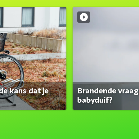
de kans dat je
Brandende vraag:
babyduif?