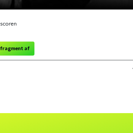
 scoren
 fragment af