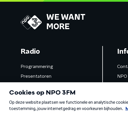
WE WANT
MORE
Radio
Inf
Programmering
Cont
Presentatoren
NPO 
Frequenties
App 
Gemist
Algemene voorwaarden
Privacybeleid