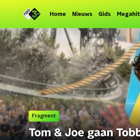
Home
Nieuws
Gids
Megahit
Fragment
Tom & Joe gaan Tob