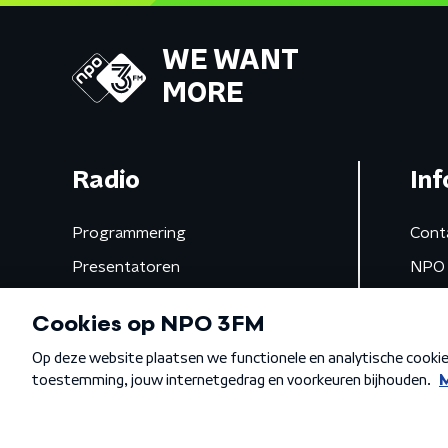
WE WANT
MORE
Radio
Inf
Programmering
Cont
Presentatoren
NPO 
Frequenties
App 
Gemist
Algemene voorwaarden
Privacybeleid