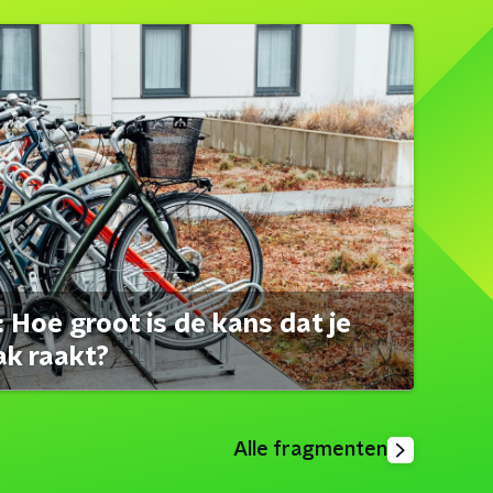
 Hoe groot is de kans dat je
ak raakt?
Alle fragmenten