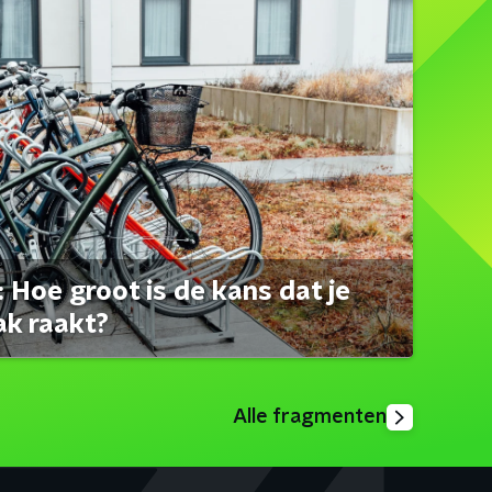
 Hoe groot is de kans dat je
ak raakt?
Alle fragmenten