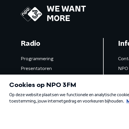
WE WANT
MORE
Radio
Inf
Programmering
Cont
Presentatoren
NPO 
Frequenties
App 
Gemist
Algemene voorwaarden
Privacybeleid