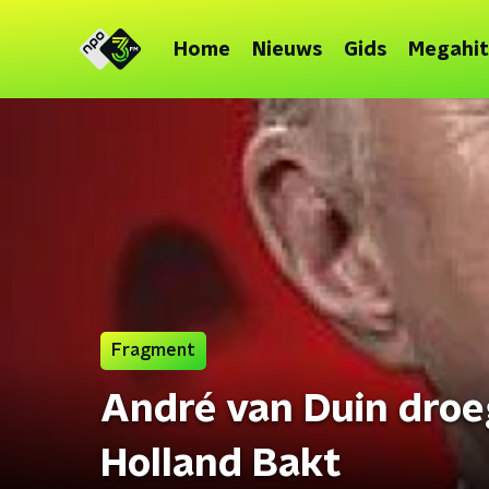
Home
Nieuws
Gids
Megahit
Fragment
André van Duin droe
Holland Bakt