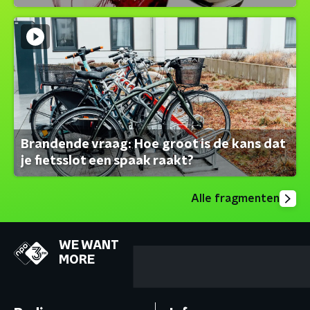
Brandende vraag: Hoe groot is de kans dat
je fietsslot een spaak raakt?
Alle fragmenten
WE WANT
MORE