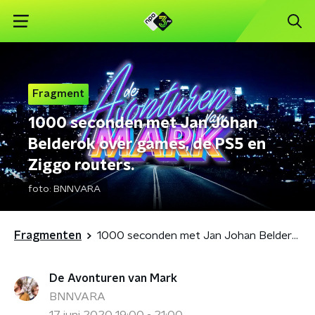
Fragment
1000 seconden met Jan Johan
Belderok over games, de PS5 en
Ziggo routers.
foto:
BNNVARA
Fragmenten
1000 seconden met Jan Johan Belderok over games, de PS5 en Ziggo routers.
De Avonturen van Mark
BNNVARA