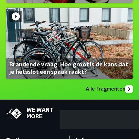
Brandende vraag: Hoe groot is de kans dat
je fietsslot een spaak raakt?
Alle fragmenten
WE WANT
MORE