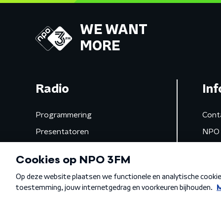
WE WANT
MORE
Radio
Inf
Programmering
Cont
Presentatoren
NPO 
Frequenties
App 
Gemist
Algemene voorwaarden
Privacybeleid