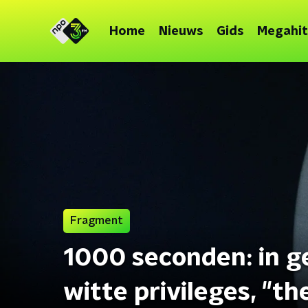
Home
Nieuws
Gids
Megahit
Fragment
1000 seconden: in g
witte privileges, "th