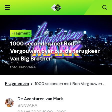
Fragment
1000 seconden met Ron
Vergouwen over o.a. de terugkeer
van Big Brother!
foto:
BNNVARA
Fragmenten
1000 seconden met Ron Vergouwen over o.a. de terugkeer van Big Brother!
De Avonturen van Mark
BNNVARA