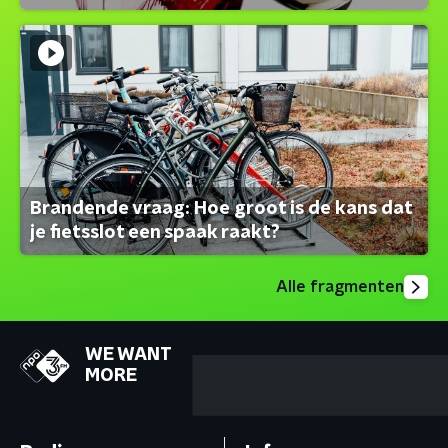
Brandende vraag: Hoe groot is de kans dat
je fietsslot een spaak raakt?
Alle fragmenten
WE WANT
MORE