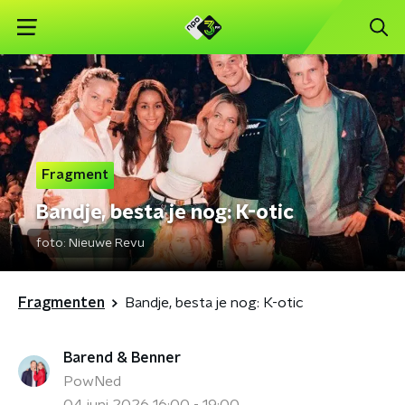
Fragment
Bandje, besta je nog: K-otic
foto:
Nieuwe Revu
Fragmenten
Bandje, besta je nog: K-otic
Barend & Benner
PowNed