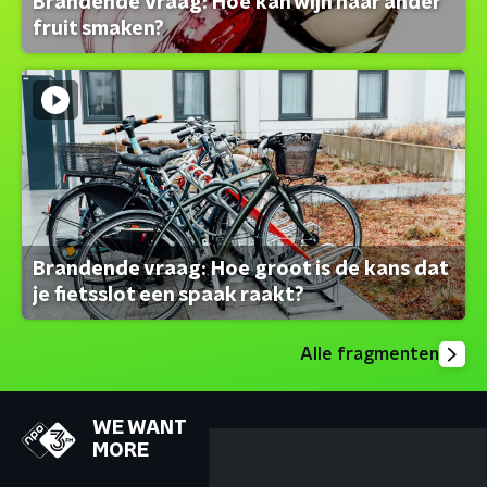
Brandende Vraag: Hoe kan wijn naar ander
fruit smaken?
Brandende vraag: Hoe groot is de kans dat
je fietsslot een spaak raakt?
Alle fragmenten
WE WANT
MORE