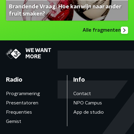
Brandende Vraag: Hoe kan wijn naar ander
fruit smaken?
Alle fragmenten
WE WANT
MORE
Radio
Info
Programmering
Contact
Presentatoren
NPO Campus
Frequenties
App de studio
Gemist