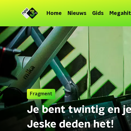
Home
Nieuws
Gids
Megahit
Fragment
Je bent twintig en j
Jeske deden het!