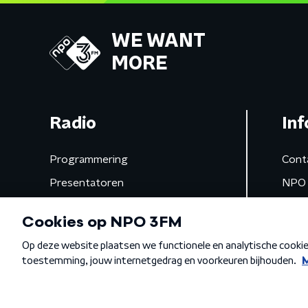
WE WANT
MORE
Radio
Inf
Programmering
Cont
Presentatoren
NPO 
Frequenties
App 
Gemist
Algemene voorwaarden
Privacybeleid