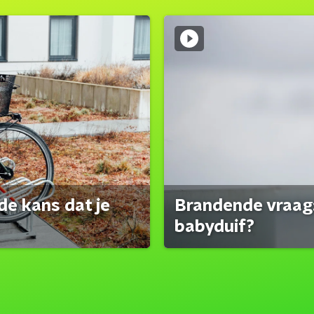
de kans dat je
Brandende vraag:
babyduif?