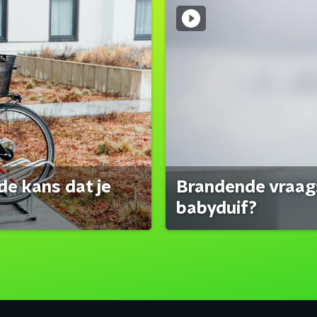
de kans dat je
Brandende vraag:
babyduif?