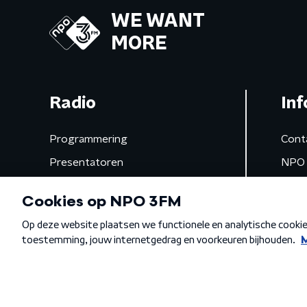
WE WANT
MORE
Radio
Inf
Programmering
Cont
Presentatoren
NPO 
Frequenties
App 
Gemist
Algemene voorwaarden
Privacybeleid