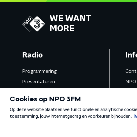
WE WANT
MORE
Radio
Inf
Programmering
Cont
Presentatoren
NPO 
Frequenties
App 
Gemist
Algemene voorwaarden
Privacybeleid