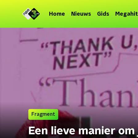
Home
Nieuws
Gids
Megahit
Fragment
Een lieve manier om