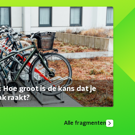
 Hoe groot is de kans dat je
ak raakt?
Alle fragmenten