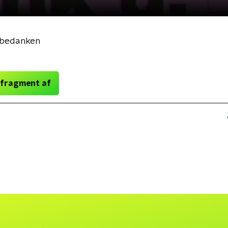
e bedanken
 fragment af