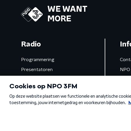
WE WANT
MORE
Radio
Inf
Programmering
Cont
Presentatoren
NPO 
Frequenties
App 
Gemist
Algemene voorwaarden
Privacybeleid