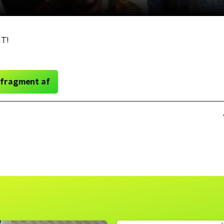
T!
 fragment af