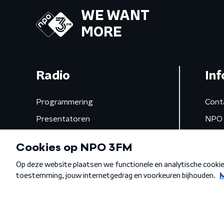
WE WANT
MORE
Radio
Inf
Programmering
Cont
Presentatoren
NPO 
Frequenties
App 
Gemist
Algemene voorwaarden
Privacybeleid