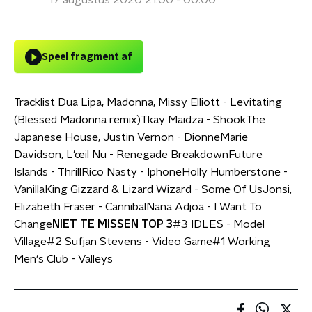
17 augustus 2020 21:00 - 00:00
Speel fragment af
Tracklist Dua Lipa, Madonna, Missy Elliott - Levitating
(Blessed Madonna remix)Tkay Maidza - ShookThe
Japanese House, Justin Vernon - DionneMarie
Davidson, L'œil Nu - Renegade BreakdownFuture
Islands - ThrillRico Nasty - IphoneHolly Humberstone -
VanillaKing Gizzard & Lizard Wizard - Some Of UsJonsi,
Elizabeth Fraser - CannibalNana Adjoa - I Want To
Change
NIET TE MISSEN TOP 3
#3 IDLES - Model
Village#2 Sufjan Stevens - Video Game#1 Working
Men's Club - Valleys