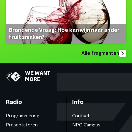
Brandende Vraag: Hoe kan wijn naar ander
fruit smaken?
Alle fragmenten
WE WANT
MORE
Radio
Info
Programmering
Contact
Presentatoren
NPO Campus