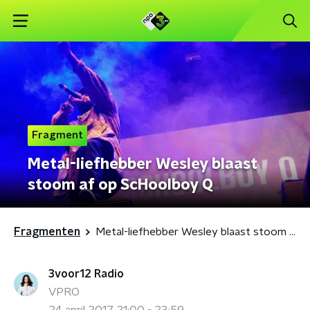
Fragment
Metal-liefhebber Wesley blaast
stoom af op ScHoolboy Q
Fragmenten
Metal-liefhebber Wesley blaast stoom af op ScHoolboy Q
3voor12 Radio
VPRO