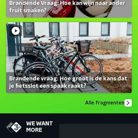
Brandende Vraag: Hoe kan wijn naar ander
fruit smaken?
Brandende vraag: Hoe groot is de kans dat
je fietsslot een spaak raakt?
Alle fragmenten
WE WANT
MORE