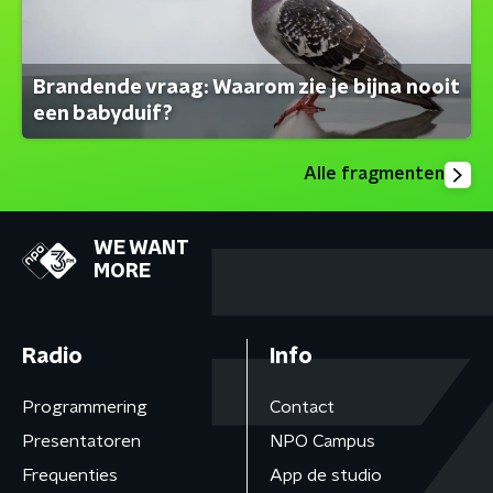
Brandende vraag: Waarom zie je bijna nooit
een babyduif?
Alle fragmenten
WE WANT
MORE
Radio
Info
Programmering
Contact
Presentatoren
NPO Campus
Frequenties
App de studio