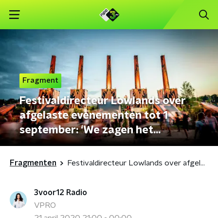
Fragment
Festivaldirecteur Lowlands over
afgelaste evenementen tot 1
september: ‘We zagen het
aankomen’
Fragmenten
Festivaldirecteur Lowlands over afgelaste evenementen tot 1 september: ‘We zagen het aankomen’
3voor12 Radio
VPRO