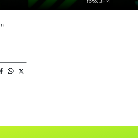
foto:
3FM
en