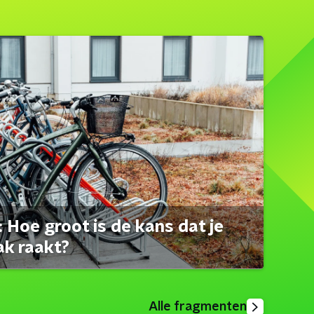
 Hoe groot is de kans dat je
ak raakt?
Alle fragmenten