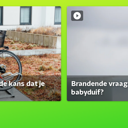
de kans dat je
Brandende vraag:
babyduif?