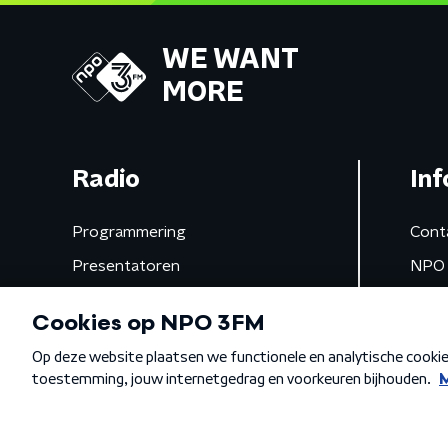
WE WANT
MORE
Radio
Inf
Programmering
Cont
Presentatoren
NPO 
Frequenties
App 
Gemist
Algemene voorwaarden
Privacybeleid