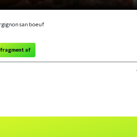
rgignon san boeuf
 fragment af