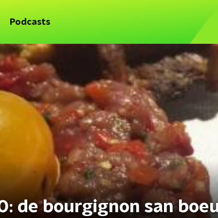
Podcasts
50: de bourgignon san boe