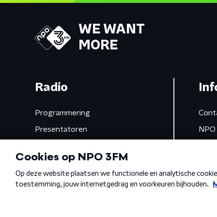
WE WANT
MORE
Radio
Inf
Programmering
Cont
Presentatoren
NPO 
Frequenties
App 
Gemist
Algemene voorwaarden
Privacybeleid