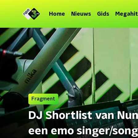
Home
Nieuws
Gids
Megahit
Fragment
DJ Shortlist van Nun
een emo singer/songw