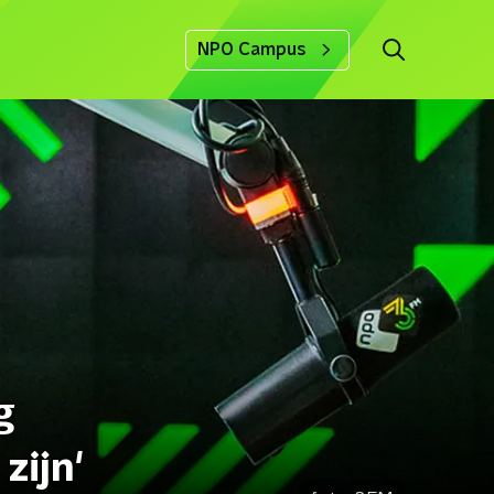
NPO Campus
g
zijn'