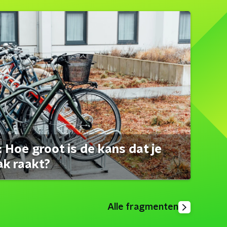
 Hoe groot is de kans dat je
ak raakt?
Alle fragmenten