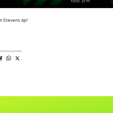
foto:
3FM
 Stevens zijn'