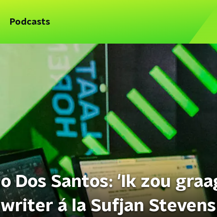
Podcasts
o Dos Santos: 'Ik zou graa
riter á la Sufjan Stevens 