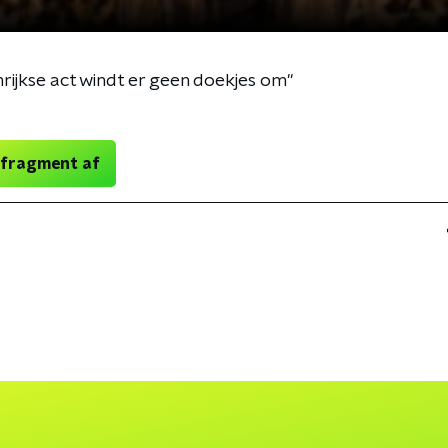
ijkse act windt er geen doekjes om"
 fragment af