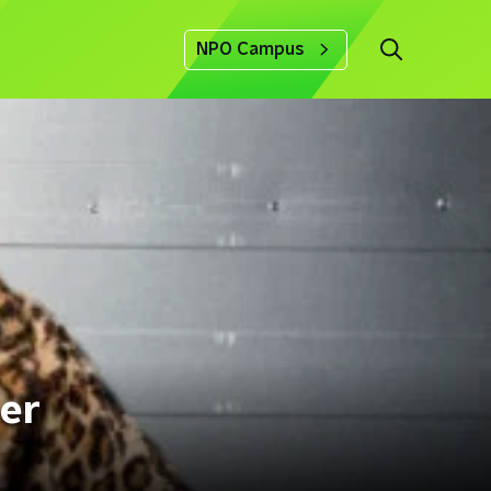
NPO Campus
 er