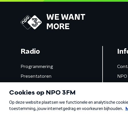
WE WANT
MORE
Radio
Inf
Programmering
Cont
Presentatoren
NPO 
Frequenties
App 
Gemist
Algemene voorwaarden
Privacybeleid