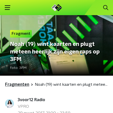
Fragment
Noah (19) wint kaarten en plugt
meteen heerlijk zijn eigen raps op
3FM
foto:
3FM
Fragmenten
Noah (19) wint kaarten en plugt meteen heerlijk zijn eigen raps op 3FM
3voor12 Radio
VPRO