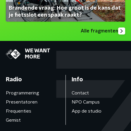
Brandende vraag: Hoe groot is de kans dat
je fietsslot een spaak raakt?
Alle fragmenten
WE WANT
MORE
Radio
Info
Programmering
Contact
Presentatoren
NPO Campus
Frequenties
App de studio
Gemist